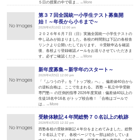
５日の授業の中で収ま...
→More
第３７回全国統一小学生テスト募集開
始！～年長から小６まで～
2026年4月10日 12:00 am
２０２６年６月７日（日）実施全国統一小学生テストの
申し込みが始まりました。各校の時間割は下記の各校舎
リンクより公開いたしております。 ※受験申込を確認
後、各校より登録確認メールをお送りさせていただきま
す。必ずご確認くださ...
→More
新年度募集～新学年のスタート～
2026年4月5日 12:00 pm
「『ふつうの子』を『トップ校』へ」。偏差値40台から
の逆転合格は、ここで生まれる。 西塾 ～私立中学受験
専門塾～ の圧倒的指導 2026年度実績：偏差値40以上の
生徒18名中16名 がトップ校合格！ 「合格はゴールで
は...
→More
受験体験記４年間総勢７０名以上の軌跡
2026年4月2日 12:32 pm
西塾各校の受験体験記４年分をまとめてみました。総勢
７０名以上です。 各校ページでも一部は紹介していま