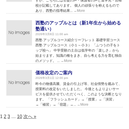
すが、こちらには生徒の声・保護者の声と進学先・合格
校が記載してあります。 個人の頑張りを称えるもので
あり、西塾の指導結果...
→More
西塾のアップルとは（新1年生から始める
塾通い）
2026年3月8日 11:00 am
西塾 アップルコース紹介リーフレット 基礎学習コース
西塾 アップルコース（小１～小３） 「ふつうの子をト
ップ校へ」 中学受験の土台は低学年の「楽しさ」から
始まります。知識の種をまき、自ら考える力を育む独自
のメソッド。 ...
→More
価格改定のご案内
2026年3月1日 12:00 pm
昨今の物価高騰、賃金の引上げ等、社会情勢を鑑みて、
授業料の改定をいたしました。 今後ともよりよいサー
ビスを提供させていただくべく、このような決断となり
ます。 「フラッシュカード」→「授業」→「演習」
→「補習」→「宿題」→...
→More
1
2
3
…
10
次へ »