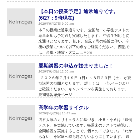
【本日の授業予定】通常通りです。
(6/27：9時現在)
2026年6月27日 9:00 am
本日の授業は通常通りです。 全国統一小学生テストの
結果返却も予定通り実施したします。 中高生対応も従
来通りとなります。 以下、台風７号の接近に伴い、今
後の授業について以下の点をご確認ください。 西塾で
は、台風・地震・火災...
→More
夏期講習の申込が始まりました！
2026年6月3日 12:00 am
２０２６年７月１９日（日）～８月２９日（土） が夏
期講習の期間となります。 詳しくは、下記ページより
ご確認ください。キャンペーンを実施しております。
夏期講習紹介ページ
高学年の学習サイクル
2026年4月29日 10:47 am
四谷大塚のカリキュラムに基づき、小５・小６は「週例
テスト」を実施しています。毎週末のテストで確認し、
全問解説を実施することで、個々の「できない」「わか
らない」を家庭へ持ち越さないようにしています。 週