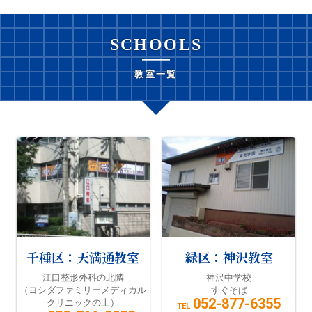
SCHOOLS
教室一覧
千種区：天満通教室
緑区：神沢教室
江口整形外科の北隣
神沢中学校
（ヨシダファミリーメディカル
すぐそば
052-877-6355
クリニックの上）
TEL