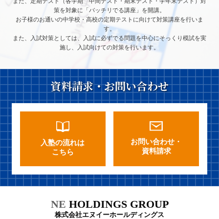
また、定期テスト（各学期 中間テスト・期末テスト・学年末テスト）対
策を対象に「バッチリでる講座」を開講。
お子様のお通いの中学校・高校の定期テストに向けて対策講座を行いま
す。
また、入試対策としては、入試に必ずでる問題を中心にそっくり模試を実
施し、入試向けての対策を行います。
資料請求・お問い合わせ
お問い合わせ・
入塾の流れは
資料請求
こちら
NE
HOLDINGS GROUP
株式会社エヌイーホールディングス