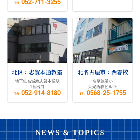
052-711-3255
TEL
北区：志賀本通教室
北名古屋市：西春校
地下鉄名城線志賀本通駅
名草線沿い
1番出口
栄光西春ビル2F
052-914-8180
0568-25-1755
TEL
TEL
NEWS & TOPICS