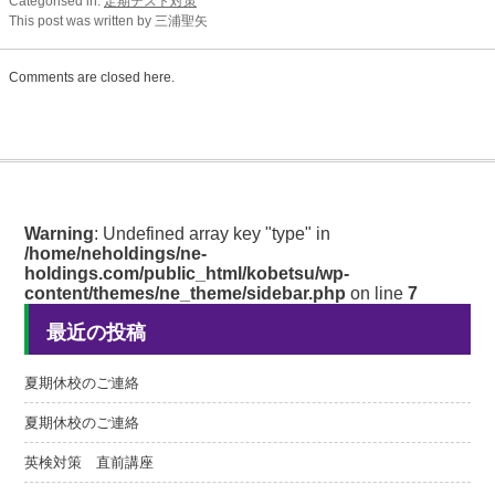
Categorised in:
定期テスト対策
This post was written by 三浦聖矢
Comments are closed here.
Warning
: Undefined array key "type" in
/home/neholdings/ne-
holdings.com/public_html/kobetsu/wp-
content/themes/ne_theme/sidebar.php
on line
7
最近の投稿
夏期休校のご連絡
夏期休校のご連絡
英検対策 直前講座