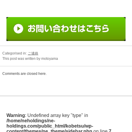
Categorised in:
ご連絡
This post was written by motoyama
Comments are closed here.
Warning
: Undefined array key "type" in
/home/neholdings/ne-
holdings.com/public_html/kobetsu/wp-
content/themes/ne_theme/sidebar.php
on line
7