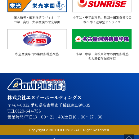
個人指導・個別指導のパイオニア
小学生・中学生対象、集団＋個別指導で合
中学・高校・大学受験の栄光学園
格へ導く進学塾サンライズ
私立受験専門の集団指導塾
西塾
小学・中学・高校生対象の個別指導塾
名古屋個別指導学院
株式会社エヌイーホールディングス
〒464-0032 愛知県名古屋市千種区東山通1-35
TEL0120-644-758
営業時間/平日13：00～21：40/土日10：00～17：30
Copyright c NE HOLDINGS ALL Right Reserved.