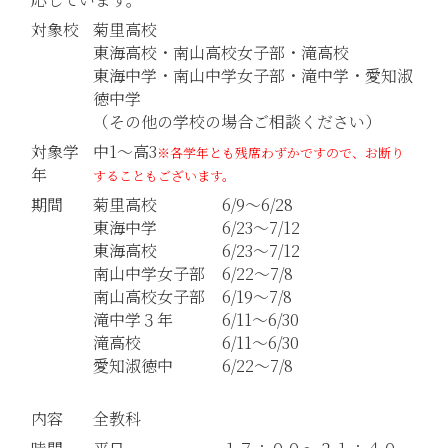
対象校
菊里高校
東海高校・南山高校女子部・滝高校
東海中学・南山中学女子部・滝中学・愛知淑
徳中学
（その他の学校の場合ご相談ください）
対象学
中1～高3
※各学年とも残席わずかですので、お断り
年
することもございます。
期間
菊里高校
6/9～6/28
東海中学
6/23～7/12
東海高校
6/23～7/12
南山中学女子部
6/22～7/8
南山高校女子部
6/19～7/8
滝中学３年
6/11～6/30
滝高校
6/11～6/30
愛知淑徳中
6/22～7/8
内容
全教科