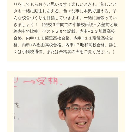
りをしてもらおうと思います！楽しいときも、苦しいと
きも一緒に励ましあえる、色々な事に本気で迎える、そ
んな校舎づくりを目指していきます。一緒に頑張ってい
きましょう！ （開校３年間での小幡校伝説＝入塾前と最
終内申で比較、ベスト５まで記載。内申+１３旭野高校
合格。内申+１１菊里高校合格。内申+１１瑞陵高校合
格。内申+８椙山高校合格。内申+７昭和高校合格。詳し
くは小幡校通信、または合格者の声をご覧ください。）