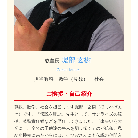
堀部 玄樹
教室長
-Genki Horibe-
担当教科：数学（算数）・ 社会
ご挨拶・自己紹介
算数、数学、社会を担当します堀部 玄樹（ほりべげん
き）です。『伝説を呼ぶ』先生として、サンライズの統
括、教務責任者などを歴任してきました。「出会いを大
切にし、全ての子供達の将来を切り拓く」のが信条。私
が小幡校に来たからには、ぜひ皆さんにも伝説の仲間入